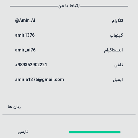
ارتباط با من
تلگرام
@Amir_Ai
گیتهاب
amir1376
اینستاگرام
amir_ai76
تلفن
+989352902221
ایمیل
amir.a1376@gmail.com
زبان ها
فارسی